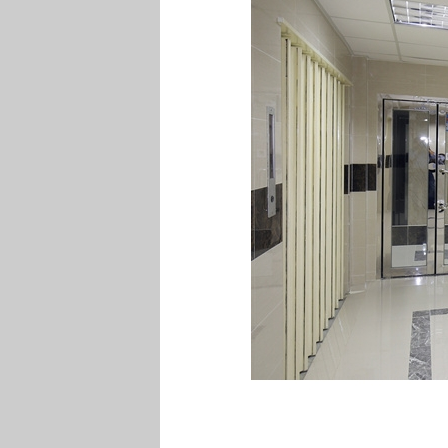
GR
GR